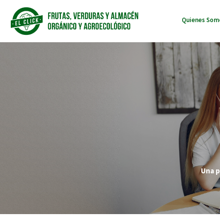
Quienes So
Una p