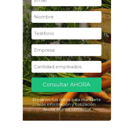
Consultar AHORA
Envíanos tus datos para mandarte
más información y cotización
desde el área comercial