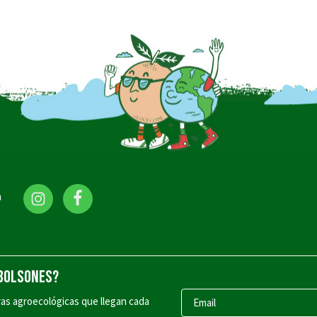
a
 BOLSONES?
ras agroecológicas que llegan cada